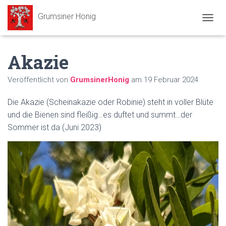
Grumsiner Honig
N
A
V
Akazie
I
G
A
Veröffentlicht von
GrumsinerHonig
am
19 Februar 2024
T
I
Die Akazie (Scheinakazie oder Robinie) steht in voller Blüte
O
N
und die Bienen sind fleißig…es duftet und summt…der
U
Sommer ist da (Juni 2023)
M
S
C
H
A
L
T
E
N