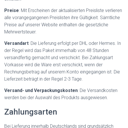
Preise
: Mit Erscheinen der aktualisierten Preisliste verlieren
alle vorangegangenen Preislisten ihre Gültigkeit. Sämtliche
Preise auf unserer Website enthalten die gesetzliche
Mehrwertsteuer.
Versandart
: Die Lieferung erfolgt per DHL oder Hermes. In
der Regel wird das Paket immerhalb von 48 Stunden
versandfertig gemacht und verschickt. Bei Zahlungsart
Vorkasse wird die Ware erst verschickt, wenn der
Rechnungsbetrag auf unserem Konto eingegangen ist. Die
Lieferzeit beträgt in der Regel 2-3 Tage.
Versand- und Verpackungskosten
: Die Versandkosten
werden bei der Auswahl des Produkts ausgewiesen.
Zahlungsarten
Bei Lieferung innerhalb Deutschlands sind grundsätzlich