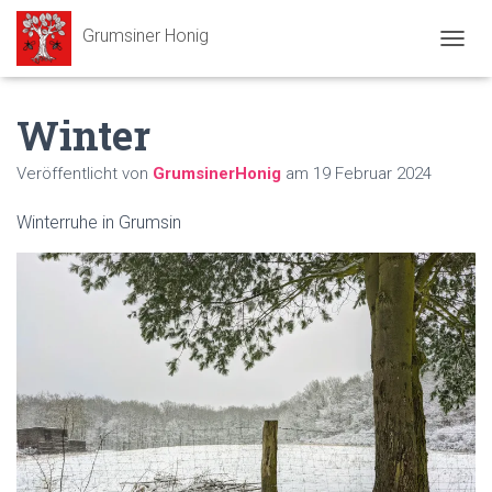
Grumsiner Honig
N
A
V
Winter
I
G
A
Veröffentlicht von
GrumsinerHonig
am
19 Februar 2024
T
I
Winterruhe in Grumsin
O
N
U
M
S
C
H
A
L
T
E
N